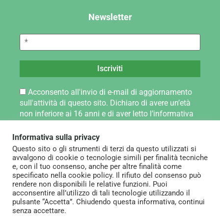
Newsletter
Acconsento all'invio di e-mail di aggiornamento
sull'attività di questo sito. Dichiaro di avere un’età
non inferiore ai 16 anni e di aver letto l’informativa
sul trattamento dei dati personali pubblicata alla
pagina Privacy Policy.
Informativa sulla privacy
Questo sito o gli strumenti di terzi da questo utilizzati si
avvalgono di cookie o tecnologie simili per finalità tecniche
e, con il tuo consenso, anche per altre finalità come
specificato nella cookie policy. Il rifiuto del consenso può
rendere non disponibili le relative funzioni. Puoi
Note legali
acconsentire all’utilizzo di tali tecnologie utilizzando il
pulsante “Accetta”. Chiudendo questa informativa, continui
Privacy policy
senza accettare.