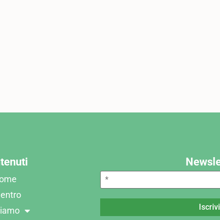
tenuti
Newsle
ome
Centro
Siamo