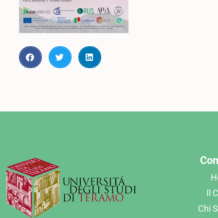
Con
H
Il 
Chi 