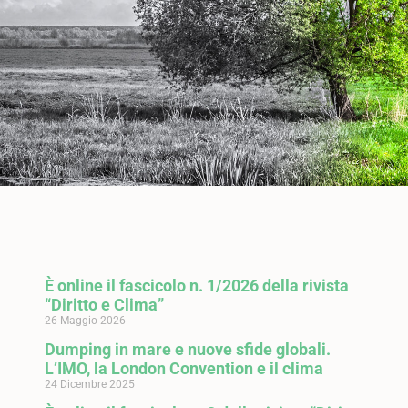
È online il fascicolo n. 1/2026 della rivista
“Diritto e Clima”
26 Maggio 2026
Dumping in mare e nuove sfide globali.
L’IMO, la London Convention e il clima
24 Dicembre 2025