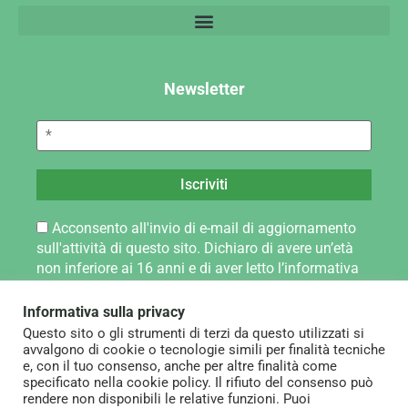
Newsletter
Acconsento all'invio di e-mail di aggiornamento
sull'attività di questo sito. Dichiaro di avere un’età
non inferiore ai 16 anni e di aver letto l’informativa
sul trattamento dei dati personali pubblicata alla
pagina Privacy Policy.
Informativa sulla privacy
Questo sito o gli strumenti di terzi da questo utilizzati si
avvalgono di cookie o tecnologie simili per finalità tecniche
e, con il tuo consenso, anche per altre finalità come
specificato nella cookie policy. Il rifiuto del consenso può
rendere non disponibili le relative funzioni. Puoi