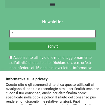
Newsletter
Acconsento all'invio di e-mail di aggiornamento
sull'attività di questo sito. Dichiaro di avere un’età
non inferiore ai 16 anni e di aver letto l’informativa
sul trattamento dei dati personali pubblicata alla
pagina Privacy Policy.
Informativa sulla privacy
Questo sito o gli strumenti di terzi da questo utilizzati si
avvalgono di cookie o tecnologie simili per finalità tecniche
e, con il tuo consenso, anche per altre finalità come
specificato nella cookie policy. Il rifiuto del consenso può
rendere non disponibili le relative funzioni. Puoi
Note legali