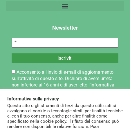
Newsletter
Acconsento all'invio di e-mail di aggiornamento
sull'attività di questo sito. Dichiaro di avere un’età
non inferiore ai 16 anni e di aver letto l’informativa
sul trattamento dei dati personali pubblicata alla
pagina Privacy Policy.
Informativa sulla privacy
Questo sito o gli strumenti di terzi da questo utilizzati si
avvalgono di cookie o tecnologie simili per finalità tecniche
e, con il tuo consenso, anche per altre finalità come
specificato nella cookie policy. Il rifiuto del consenso può
rendere non disponibili le relative funzioni. Puoi
Note legali